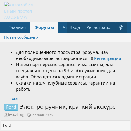
Главная
Форумы
Что нового?
Вход
Медиа
Регистрация
Новые сообщения
Для полноценного просмотра форума, Вам
необходимо зарегистрироваться !!!!
Регистрация
Ищем партнерские сервисы и магазины, для
специальных цена на ЗЧ и обслуживание для
клуба. Обращаться к администрации.
Скидки на з/ч, клубные сервисы, гарантии на
работы
Ford
Электро ручник, краткий экскурс
Ford
А
Д
imexilD@
22 Фев 2025
в
а
Ford
т
т
о
а