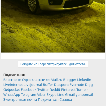
Войдите или зарегистрируйтесь для ответа.
Поделиться:
Вконтакте
Одноклассники
Mail.ru
Blogger
Linkedin
Liveinternet
Livejournal
Buffer
Diaspora
Evernote
Digg
Getpocket
Facebook
Twitter
Reddit
Pinterest
Tumblr
WhatsApp
Telegram
Viber
Skype
Line
Gmail
yahoomail
Электронная почта
Поделиться
Ссылка