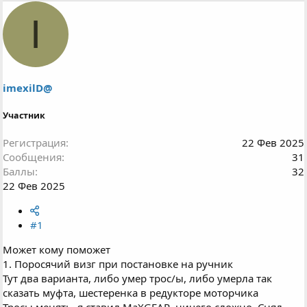
р
н
I
т
а
е
ч
м
а
ы
л
а
imexilD@
Участник
Регистрация
22 Фев 2025
Сообщения
31
Баллы
32
22 Фев 2025
#1
Может кому поможет
1. Поросячий визг при постановке на ручник
Тут два варианта, либо умер трос/ы, либо умерла так
сказать муфта, шестеренка в редукторе моторчика
Тросы менять, я ставил MaXGEAR, ничего сложно. Снял